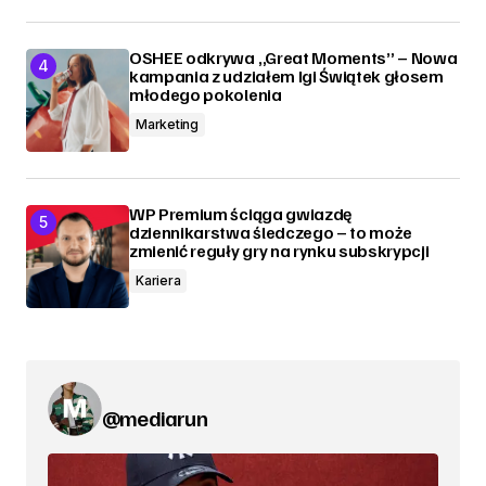
OSHEE odkrywa „Great Moments” – Nowa
kampania z udziałem Igi Świątek głosem
młodego pokolenia
Marketing
WP Premium ściąga gwiazdę
dziennikarstwa śledczego – to może
zmienić reguły gry na rynku subskrypcji
Kariera
@mediarun