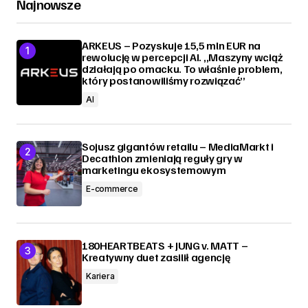
Najnowsze
ARKEUS – Pozyskuje 15,5 mln EUR na
rewolucję w percepcji AI. „Maszyny wciąż
działają po omacku. To właśnie problem,
który postanowiliśmy rozwiązać”
AI
Sojusz gigantów retailu – MediaMarkt i
Decathlon zmieniają reguły gry w
marketingu ekosystemowym
E-commerce
180HEARTBEATS + JUNG v. MATT –
Kreatywny duet zasilił agencję
Kariera