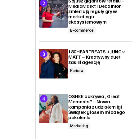
Sojusz gigantów retailu –
MediaMarkt i Decathlon
zmieniają reguły gry w
marketingu
ekosystemowym
E-commerce
180HEARTBEATS + JUNG v.
MATT – Kreatywny duet
zasilił agencję
Kariera
OSHEE odkrywa „Great
Moments” – Nowa
kampania z udziałem Igi
Świątek głosem młodego
pokolenia
Marketing