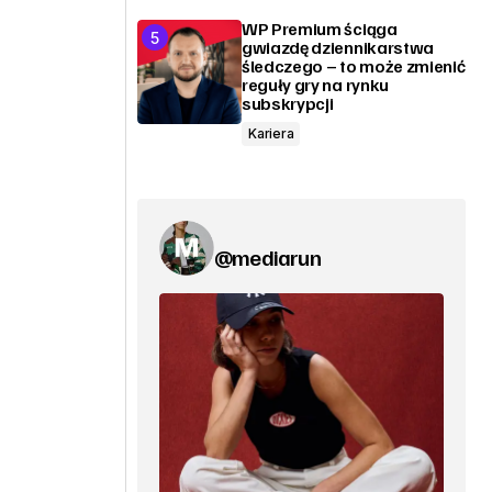
WP Premium ściąga
gwiazdę dziennikarstwa
śledczego – to może zmienić
reguły gry na rynku
subskrypcji
Kariera
@mediarun