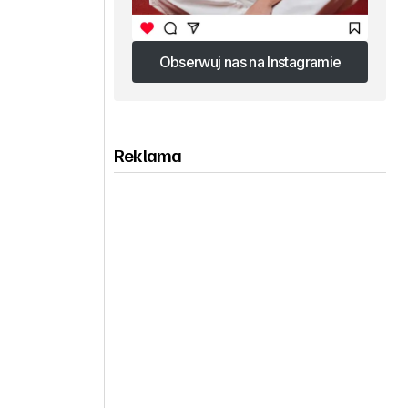
Obserwuj nas na Instagramie
Obserwuj nas na Instagramie
Reklama