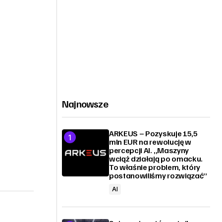
Najnowsze
ARKEUS – Pozyskuje 15,5
mln EUR na rewolucję w
percepcji AI. „Maszyny
wciąż działają po omacku.
To właśnie problem, który
postanowiliśmy rozwiązać”
AI