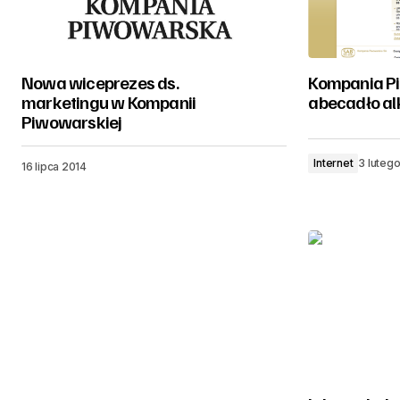
Nowa wiceprezes ds.
Kompania P
marketingu w Kompanii
abecadło al
Piwowarskiej
Internet
3 luteg
16 lipca 2014