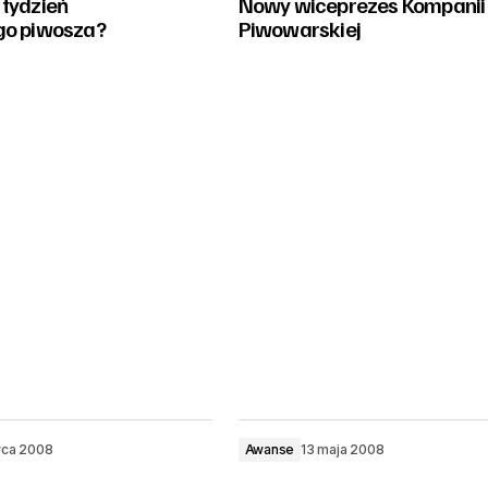
 tydzień
Nowy wiceprezes Kompanii
go piwosza?
Piwowarskiej
wca 2008
Awanse
13 maja 2008