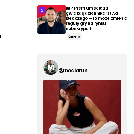
WP Premium ściąga
gwiazdę dziennikarstwa
śledczego – to może zmienić
reguły gry na rynku
subskrypcji
r
Kariera
@mediarun