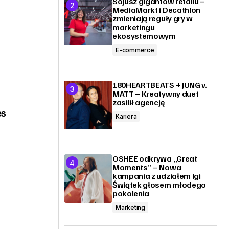
Sojusz gigantów retailu –
MediaMarkt i Decathlon
zmieniają reguły gry w
marketingu
ekosystemowym
E-commerce
180HEARTBEATS + JUNG v.
MATT – Kreatywny duet
zasilił agencję
es
Kariera
OSHEE odkrywa „Great
Moments” – Nowa
kampania z udziałem Igi
Świątek głosem młodego
pokolenia
Marketing