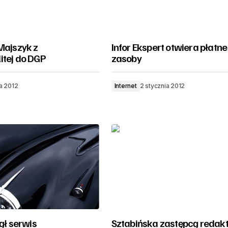
Majszyk z
Infor Ekspert otwiera płatne
itej do DGP
zasoby
a 2012
Internet
2 stycznia 2012
jął serwis
Sztabińska zastępcą redak