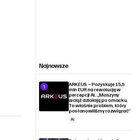
Najnowsze
ARKEUS – Pozyskuje 15,5
mln EUR na rewolucję w
percepcji AI. „Maszyny
wciąż działają po omacku.
To właśnie problem, który
postanowiliśmy rozwiązać”
AI