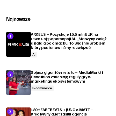
Najnowsze
ARKEUS – Pozyskuje 15,5 mln EUR na
rewolucję w percepcji AI. „Maszyny wciąż
działają po omacku. To właśnie problem,
który postanowiliśmy rozwiązać”
AI
Sojusz gigantów retailu – MediaMarkt i
Decathlon zmieniają reguły gry w
marketingu ekosystemowym
E-commerce
180HEARTBEATS + JUNG v. MATT –
Kreatywny duet zasilił agencję