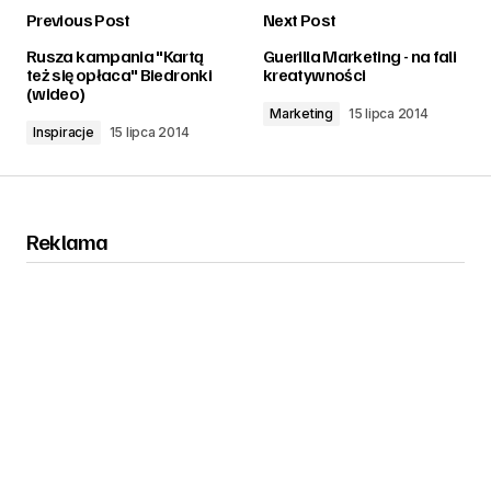
Previous Post
Next Post
zalogować
Rusza kampania "Kartą
Guerilla Marketing - na fali
też się opłaca" Biedronki
kreatywności
(wideo)
Marketing
15 lipca 2014
Inspiracje
15 lipca 2014
Reklama