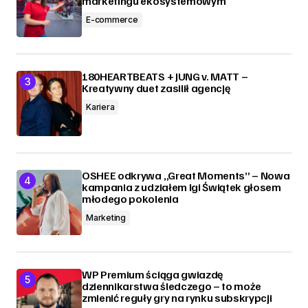
marketingu ekosystemowym
E-commerce
180HEARTBEATS + JUNG v. MATT –
Kreatywny duet zasilił agencję
Kariera
OSHEE odkrywa „Great Moments” – Nowa
kampania z udziałem Igi Świątek głosem
młodego pokolenia
Marketing
WP Premium ściąga gwiazdę
dziennikarstwa śledczego – to może
zmienić reguły gry na rynku subskrypcji