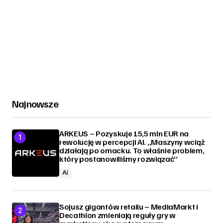
Najnowsze
ARKEUS – Pozyskuje 15,5 mln EUR na
rewolucję w percepcji AI. „Maszyny wciąż
działają po omacku. To właśnie problem,
który postanowiliśmy rozwiązać”
AI
Sojusz gigantów retailu – MediaMarkt i
Decathlon zmieniają reguły gry w